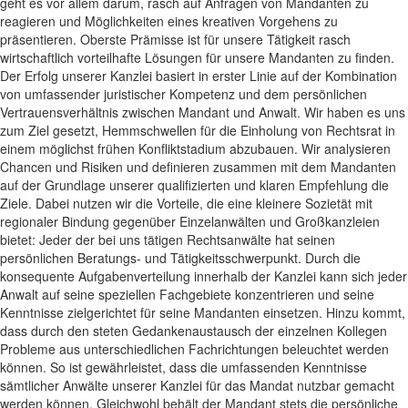
geht es vor allem darum, rasch auf Anfragen von Mandanten zu
reagieren und Möglichkeiten eines kreativen Vorgehens zu
präsentieren. Oberste Prämisse ist für unsere Tätigkeit rasch
wirtschaftlich vorteilhafte Lösungen für unsere Mandanten zu finden.
Der Erfolg unserer Kanzlei basiert in erster Linie auf der Kombination
von umfassender juristischer Kompetenz und dem persönlichen
Vertrauensverhältnis zwischen Mandant und Anwalt. Wir haben es uns
zum Ziel gesetzt, Hemmschwellen für die Einholung von Rechtsrat in
einem möglichst frühen Konfliktstadium abzubauen. Wir analysieren
Chancen und Risiken und definieren zusammen mit dem Mandanten
auf der Grundlage unserer qualifizierten und klaren Empfehlung die
Ziele. Dabei nutzen wir die Vorteile, die eine kleinere Sozietät mit
regionaler Bindung gegenüber Einzelanwälten und Großkanzleien
bietet: Jeder der bei uns tätigen Rechtsanwälte hat seinen
persönlichen Beratungs- und Tätigkeitsschwerpunkt. Durch die
konsequente Aufgabenverteilung innerhalb der Kanzlei kann sich jeder
Anwalt auf seine speziellen Fachgebiete konzentrieren und seine
Kenntnisse zielgerichtet für seine Mandanten einsetzen. Hinzu kommt,
dass durch den steten Gedankenaustausch der einzelnen Kollegen
Probleme aus unterschiedlichen Fachrichtungen beleuchtet werden
können. So ist gewährleistet, dass die umfassenden Kenntnisse
sämtlicher Anwälte unserer Kanzlei für das Mandat nutzbar gemacht
werden können. Gleichwohl behält der Mandant stets die persönliche